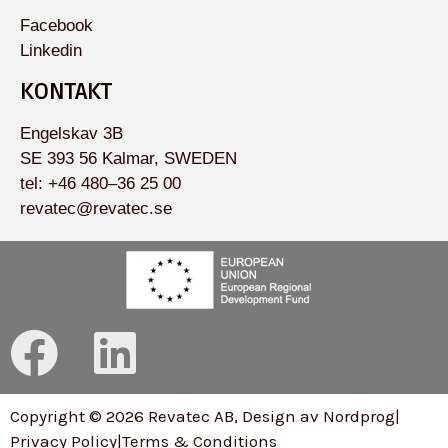
Facebook
Linkedin
KONTAKT
Engelskav 3B
SE 393 56 Kalmar, SWEDEN
tel: +46 480–36 25 00
revatec@revatec.se
F
L
a
i
Copyright © 2026 Revatec AB, Design av Nordprog
|
c
n
Privacy Policy
|
Terms & Conditions