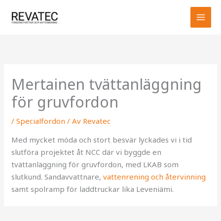
Hoppa
MAI
till
MEN
innehåll
Mertainen tvättanläggning
för gruvfordon
/
Specialfordon
/ Av
Revatec
Med mycket möda och stort besvär lyckades vi i tid
slutföra projektet åt NCC där vi byggde en
tvättanläggning för gruvfordon, med LKAB som
slutkund. Sandavvattnare,
vattenrening och återvinning
samt spolramp för laddtruckar lika Leveniämi.