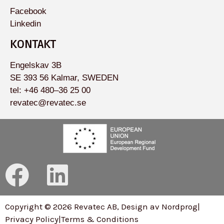
Facebook
Linkedin
KONTAKT
Engelskav 3B
SE 393 56 Kalmar, SWEDEN
tel: +46 480–36 25 00
revatec@revatec.se
F
L
a
i
Copyright © 2026 Revatec AB, Design av Nordprog
|
c
n
Privacy Policy
|
Terms & Conditions