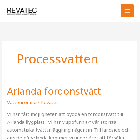
Hoppa
MAI
till
MEN
innehåll
Processvatten
Arlanda fordonstvätt
Arlanda
fordonstvätt
Vattenrening
/
Revatec
Vi har fått möjligheten att bygga en fordonstvätt till
Arlanda flygplats. Vi har \”uppfunnit\” vår största
automatiska tvättanläggning någonsin. Till landside och
airside på Arlanda kommer vi under året att försöka