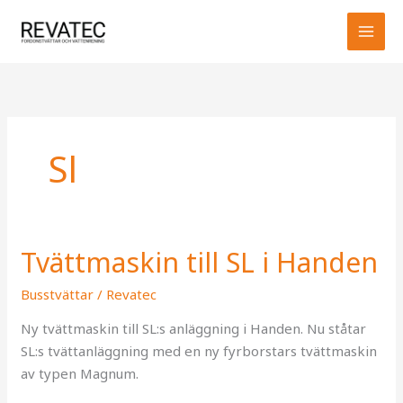
Hoppa
MAI
till
MEN
innehåll
Sl
Tvättmaskin till SL i Handen
Tvättmaskin
till
Busstvättar
/
Revatec
SL
i
Ny tvättmaskin till SL:s anläggning i Handen. Nu ståtar
Handen
SL:s tvättanläggning med en ny fyrborstars tvättmaskin
av typen Magnum.