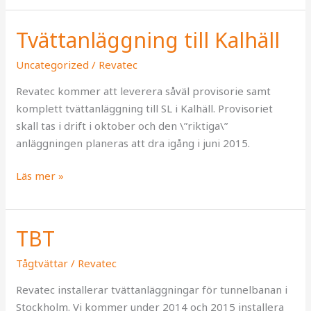
Tvättanläggning till Kalhäll
Tvättanläggning
till
Uncategorized
/
Revatec
Kalhäll
Revatec kommer att leverera såväl provisorie samt
komplett tvättanläggning till SL i Kalhäll. Provisoriet
skall tas i drift i oktober och den \”riktiga\”
anläggningen planeras att dra igång i juni 2015.
Läs mer »
TBT
TBT
Tågtvättar
/
Revatec
Revatec installerar tvättanläggningar för tunnelbanan i
Stockholm. Vi kommer under 2014 och 2015 installera