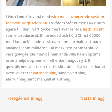
I Norrland kör vi på med
våra mest avancerade system
för tvätt av gruvfordon
. I Vitåfors står numer LKAB som
ägare till den i vårt tycke mest avancerade
lastbilstvätt
som vi producerat. En breddad och höjd Christ C5000
med konturföljande jetstream som normalt sett bara
används inom militären. Då maskinen prompt skulle
vara golvgående men då man ändå ville ha en optimal
arbetsmiljö uppfann vi helt enkelt något nytt. En
golvräls nedsänkt i en rostfri slitsränna. Självklart har vi
även levererat
vattenrening
, sandavvattning,
återvinning samt manuell utrustning.
←
Föregående Inlägg
Nästa Inlägg
→