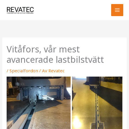
Hoppa
MAI
till
MEN
innehåll
Vitåfors, vår mest
avancerade lastbilstvätt
/
Specialfordon
/ Av
Revatec