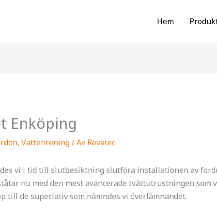
Hem
Produk
et Enköping
ordon
,
Vattenrening
/ Av
Revatec
des vi i tid till slutbesiktning slutföra installationen av fo
 ståtar nu med den mest avancerade tvättutrustningen som v
pp till de superlativ som nämndes vi överlämnandet.