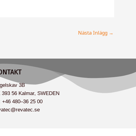
Nästa Inlägg
→
ONTAKT
gelskav 3B
 393 56 Kalmar, SWEDEN
l: +46 480–36 25 00
vatec@revatec.se