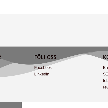
R
FÖLJ OSS
K
Facebook
En
Linkedin
SE
te
re