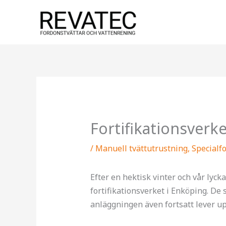
Hoppa
till
innehåll
Fortifikationsverk
/
Manuell tvättutrustning
,
Specialf
Efter en hektisk vinter och vår lycka
fortifikationsverket i Enköping. De
anläggningen även fortsatt lever u